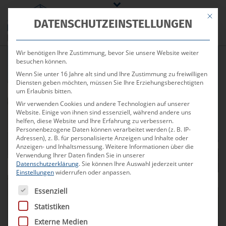
Mit die
DATENSCHUTZEINSTELLUNGEN
Wir benötigen Ihre Zustimmung, bevor Sie unsere Website weiter
besuchen können.
Wenn Sie unter 16 Jahre alt sind und Ihre Zustimmung zu freiwilligen
Diensten geben möchten, müssen Sie Ihre Erziehungsberechtigten
um Erlaubnis bitten.
Verkauft
Wir verwenden Cookies und andere Technologien auf unserer
Website. Einige von ihnen sind essenziell, während andere uns
helfen, diese Website und Ihre Erfahrung zu verbessern.
Personenbezogene Daten können verarbeitet werden (z. B. IP-
Adressen), z. B. für personalisierte Anzeigen und Inhalte oder
Famose, lichtverwöhnte Attika
Anzeigen- und Inhaltsmessung.
Weitere Informationen über die
Verwendung Ihrer Daten finden Sie in unserer
im Neubaukomplex
Datenschutzerklärung
.
Sie können Ihre Auswahl jederzeit unter
Einstellungen
widerrufen oder anpassen.
– 4 Wohnungen
Es folgt eine Liste der Service-Gruppen, für die eine Ei
Essenziell
Statistiken
Professionelle Beratung
Externe Medien