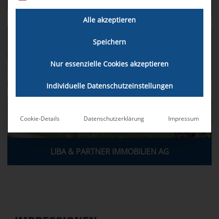
Umfangreiches Portfolio
Kostenlose Immobilienbewertung
Alle akzeptieren
Speichern
Nur essenzielle Cookies akzeptieren
Zu unseren Neubauprojekten
Individuelle Datenschutzeinstellungen
Zum Kontakt
Cookie-Details
Datenschutzerklärung
Impressum
LIBA & PARTNER IMMOBILIEN AG