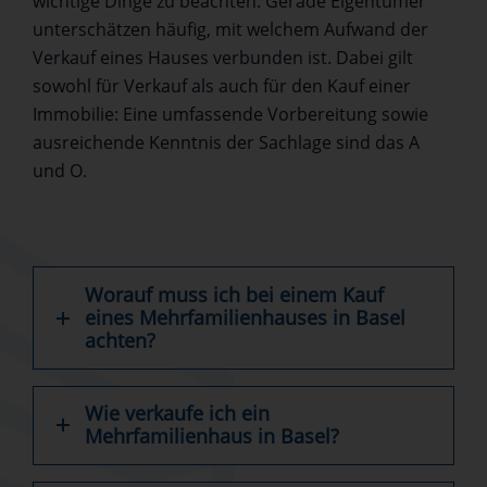
wichtige Dinge zu beachten. Gerade Eigentümer
ne
be
ze
wüns
gesa
unterschätzen häufig, mit welchem Aufwand der
ue
gle
n.
chen.
mte
Verkauf eines Hauses verbunden ist. Dabei gilt
s
ite
Wi
Absol
Abla
sowohl für Verkauf als auch für den Kauf einer
Zu
n
wü
ut
f
Immobilie: Eine umfassende Vorbereitung sowie
ha
dur
ns
empfe
reibu
ausreichende Kenntnis der Sachlage sind das A
us
fte
ch
hlens
ngslo
und O.
e
n.
en
wert!!
s,
wü
All
Ih
termi
ns
es
en
gerec
ch
Gu
un
ht un
en
te
d
ohne
Worauf muss ich bei einem Kauf
wir
für
Ihr
Überr
eines Mehrfamilienhauses in Basel
achten?
Eu
die
er
asch
ch
Zu
Fa
ngen.
vo
ku
mil
Wir
Wie verkaufe ich ein
n
nft
e
fühlte
Mehrfamilienhaus in Basel?
He
un
all
n uns
rze
d
es
zu