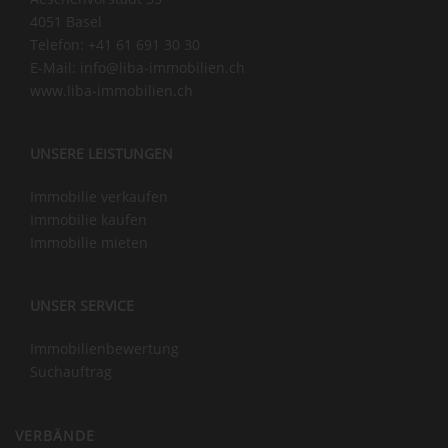
.
zur
Frau
4051 Basel
Lie
Sei
Bard
Telefon:
+41 61 691 30 30
be
te!
eci fü
E-Mail:
info@liba-immobilien.ch
Gr
Ihr
ihr
www.liba-immobilien.ch
üs
Te
auss
se
am
rorde
UNSERE LEISTUNGEN
Lin
vo
ntlich
da
n
es
Immobilie verkaufen
LIB
LIB
Enga
Immobilie kaufen
A &
A &
geme
Immobilie mieten
Pa
Pa
nt un
rtn
rtn
empf
er
er
hlen
UNSER SERVICE
Im
Im
sie
Immobilienbewertung
mo
mo
unein
Suchauftrag
bili
bili
gesc
en
en
ränkt
AG
AG
weite
VERBÄNDE
–