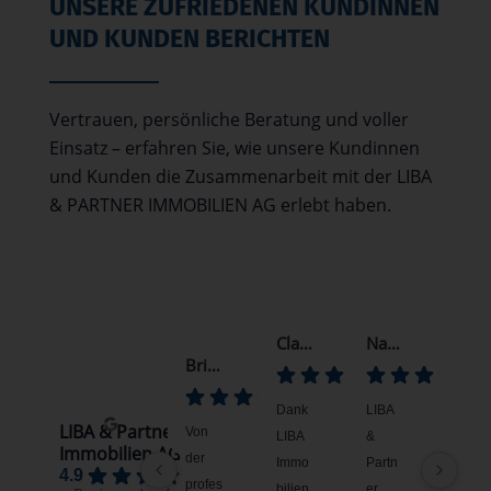
UNSERE ZUFRIEDENEN KUNDINNEN
UND KUNDEN BERICHTEN
Vertrauen, persönliche Beratung und voller
Einsatz – erfahren Sie, wie unsere Kundinnen
und Kunden die Zusammenarbeit mit der LIBA
& PARTNER IMMOBILIEN AG erlebt haben.
Claudio Ramirez
Nadine Schmitz
Andreas Steinberg
Brigitte
Dank
LIBA
Frau
LIBA & Partner
Von
LIBA
&
Linda
Immobilien AG
der
Immo
Partn
Bard
4.9
profes
bilien
er
eci