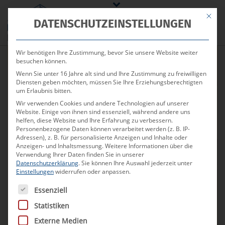
Mit die
DATENSCHUTZEINSTELLUNGEN
Wir benötigen Ihre Zustimmung, bevor Sie unsere Website weiter
besuchen können.
Wenn Sie unter 16 Jahre alt sind und Ihre Zustimmung zu freiwilligen
Diensten geben möchten, müssen Sie Ihre Erziehungsberechtigten
um Erlaubnis bitten.
Unsere Mietimmobilien
Wir verwenden Cookies und andere Technologien auf unserer
Website. Einige von ihnen sind essenziell, während andere uns
in Basel & der Schweiz
helfen, diese Website und Ihre Erfahrung zu verbessern.
Personenbezogene Daten können verarbeitet werden (z. B. IP-
Adressen), z. B. für personalisierte Anzeigen und Inhalte oder
Anzeigen- und Inhaltsmessung.
Weitere Informationen über die
Zahlreiche Mietimmobilien in der Schweiz
Verwendung Ihrer Daten finden Sie in unserer
Datenschutzerklärung
.
Sie können Ihre Auswahl jederzeit unter
Persönliche Ansprechpartner
Einstellungen
widerrufen oder anpassen.
Es folgt eine Liste der Service-Gruppen, für die eine Ei
Essenziell
Statistiken
Zum Suchauftrag
Externe Medien