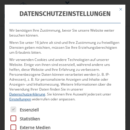
Mit die
DATENSCHUTZEINSTELLUNGEN
Wir benötigen Ihre Zustimmung, bevor Sie unsere Website weiter
besuchen können.
Wenn Sie unter 16 Jahre alt sind und Ihre Zustimmung zu freiwilligen
Diensten geben möchten, müssen Sie Ihre Erziehungsberechtigten
um Erlaubnis bitten.
Unsere Immobilienangebote
Wir verwenden Cookies und andere Technologien auf unserer
Website. Einige von ihnen sind essenziell, während andere uns
in Basel & der Schweiz
helfen, diese Website und Ihre Erfahrung zu verbessern.
Personenbezogene Daten können verarbeitet werden (z. B. IP-
Adressen), z. B. für personalisierte Anzeigen und Inhalte oder
Anzeigen- und Inhaltsmessung.
Weitere Informationen über die
Zahlreiche Immobilienangebote in der
Verwendung Ihrer Daten finden Sie in unserer
Datenschutzerklärung
Schweiz
.
Sie können Ihre Auswahl jederzeit unter
Einstellungen
widerrufen oder anpassen.
Persönliche Ansprechpartner
Es folgt eine Liste der Service-Gruppen, für die eine Ei
Essenziell
Professionelle & unabhängige
Unterstützung bei der Finanzierung
Statistiken
Externe Medien