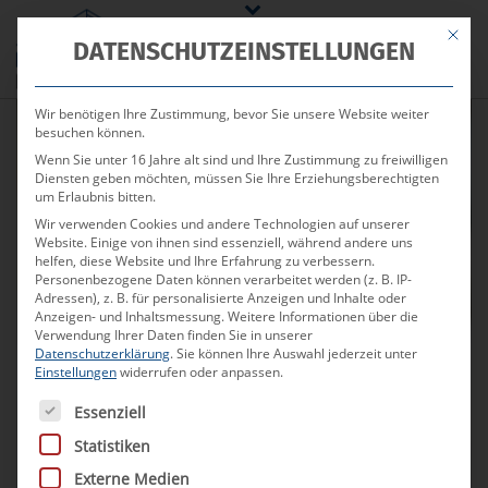
Mit die
DATENSCHUTZEINSTELLUNGEN
Wir benötigen Ihre Zustimmung, bevor Sie unsere Website weiter
besuchen können.
Wenn Sie unter 16 Jahre alt sind und Ihre Zustimmung zu freiwilligen
Diensten geben möchten, müssen Sie Ihre Erziehungsberechtigten
um Erlaubnis bitten.
Ihr persönlicher
Wir verwenden Cookies und andere Technologien auf unserer
Website. Einige von ihnen sind essenziell, während andere uns
Immobilienmakler in Basel &
helfen, diese Website und Ihre Erfahrung zu verbessern.
Personenbezogene Daten können verarbeitet werden (z. B. IP-
Adressen), z. B. für personalisierte Anzeigen und Inhalte oder
der Schweiz
Anzeigen- und Inhaltsmessung.
Weitere Informationen über die
Verwendung Ihrer Daten finden Sie in unserer
Datenschutzerklärung
.
Sie können Ihre Auswahl jederzeit unter
Professionelle Beratung
Einstellungen
widerrufen oder anpassen.
Umfangreiches Portfolio
Es folgt eine Liste der Service-Gruppen, für die eine Ei
Essenziell
Kostenlose Immobilienbewertung
Statistiken
Externe Medien